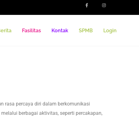
erita
Fasilitas
Kontak
SPMB
Login
n rasa percaya diri dalam berkomunikasi
lalui berbagai aktivitas, seperti percakapan,