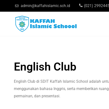
admin@kaffahislamic.sch.id
(021) 299244
English Club
English Club di SDIT Kaffah Islamic School adalah u
menggunakan bahasa Inggris, serta memberikan ruang b
permainan, dan presentasi.