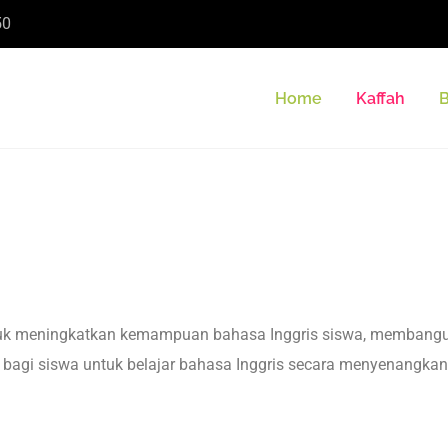
50
Home
Kaffah
B
ntuk meningkatkan kemampuan bahasa Inggris siswa, membangu
agi siswa untuk belajar bahasa Inggris secara menyenangkan me