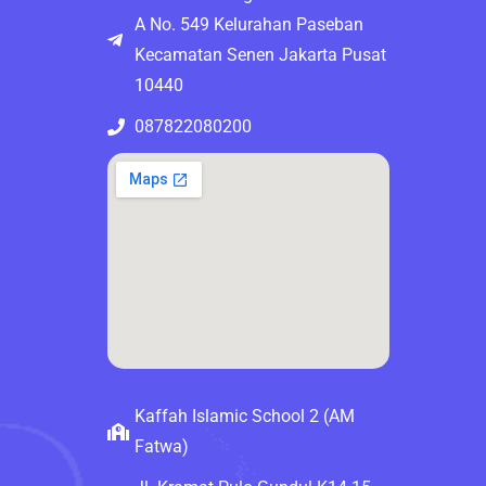
A No. 549 Kelurahan Paseban
Kecamatan Senen Jakarta Pusat
10440
087822080200
Kaffah Islamic School 2 (AM
Fatwa)